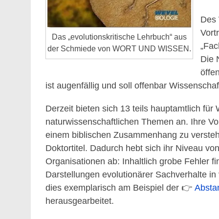
Des 
Vort
Das „evolutionskritische Lehrbuch“ aus
„Fac
der Schmiede von WORT UND WISSEN.
Die 
öffe
ist augenfällig und soll offenbar Wissenschaf
Derzeit bieten sich 13 teils hauptamtlich f
naturwissenschaftlichen Themen an. Ihre Vort
einem biblischen Zusammenhang zu verstehe
Doktortitel. Dadurch hebt sich ihr Niveau vo
Organisationen ab: Inhaltlich grobe Fehler f
Darstellungen evolutionärer Sachverhalte in
dies exemplarisch am Beispiel der 👉
A
bsta
herausgearbeitet.