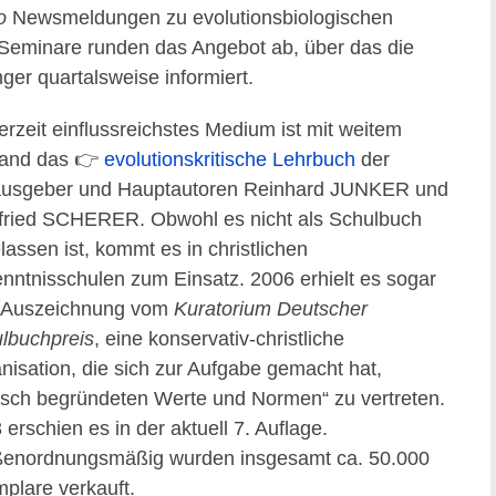
o
Newsmeldungen zu evolutionsbiologischen
Seminare runden das Angebot ab, über das die
er quartalsweise informiert.
derzeit einflussreichstes Medium ist mit weitem
and das 👉
evolutionskritische Lehrbuch
der
usgeber und Hauptautoren Reinhard JUNKER und
fried SCHERER. Obwohl es nicht als Schulbuch
lassen ist, kommt es in christlichen
nntnisschulen zum Einsatz. 2006 erhielt es sogar
 Auszeichnung vom
Kuratorium Deutscher
lbuchpreis
, eine konservativ-christliche
nisation, die sich zur Aufgabe gemacht hat,
lisch begründeten Werte und Normen“ zu vertreten.
 erschien es in der aktuell 7. Auflage.
enordnungsmäßig wurden insgesamt ca. 50.000
plare verkauft.