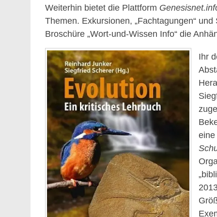
Weiterhin bietet die Plattform
Genesisnet.inf
Themen. Exkursionen, „Fachtagungen“ und 
Broschüre „Wort-und-Wissen Info“ die Anhäng
Ihr 
Abst
Hera
Sieg
zuge
Beke
eine
Schu
Orga
„bib
2013
Größ
Exem