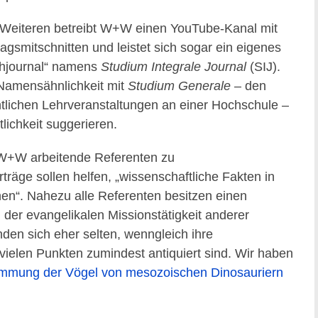
Weiteren betreibt W+W einen YouTube-Kanal mit
ragsmitschnitten und leistet sich sogar ein eigenes
hjournal“ namens
Studium Integrale Journal
(SIJ).
Namensähnlichkeit mit
Studium Generale
– den
ntlichen Lehrveranstaltungen an einer Hochschule –
tlichkeit suggerieren.
ür W+W arbeitende Referenten zu
räge sollen helfen, „wissenschaftliche Fakten in
n“. Nahezu alle Referenten besitzen einen
n der evangelikalen Missionstätigkeit anderer
inden sich eher selten, wenngleich ihre
 vielen Punkten zumindest antiquiert sind. Wir haben
mmung der Vögel von mesozoischen Dinosauriern