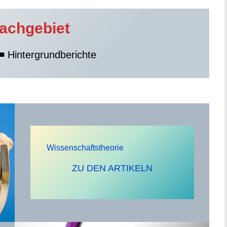
Fachgebiet
◾ Hintergrundberichte
Wissenschaftstheorie
ZU DEN ARTIKELN