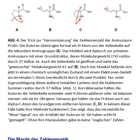
Abb. 4
: Der Trick zur "Harmonisierung" der Nukleonenzahl der Aminosäure
Prolin: Die Autoren übertragen formal ein H-Atom von der Seitenkette auf
die sekundäre Aminogruppe (
A
). Das Molekül wird dadurch zur
primären
Aminosäure mit einer Grundstruktur, deren Molekulargewicht (74) restlos
durch 37 teilbar ist. Auch die Seitenkette ist geöffnet und weist das
"gewünschte" Molekulargewicht 41 auf (
B
). Doch das Molekül befände sich
jetzt in einem chemisch unmöglichen Zustand mit einem Elektronen-Sextett
am terminalen C-Atom (verdeutlicht durch die zwei Punkte). Nur unter
Zugrundelegung dieses äußerst instabilen Carbens sind die Nukleonen-
Summen restlos durch 37 teilbar (Abb. 1). Korrekterweise hätten die
Autoren der Seitenkette entweder zwei H-Atome addieren oder sie belassen
müssen, wie sie ist. Übrigens: Genauso gut hätten sie das H-Atom auch am
Alpha-C-Atom des Grundgerüsts entfernen können (
C, D
). In keinem dieser
Fälle hätte ihre Methode funktioniert. Das zeigt, dass das vermeintliche
"Wow!-Signal" nur ein Artefakt der Autoren ist. Sie haben schlicht
"gemogelt": Ohne ihre Manipulation gäbe es keine "magischen" Zahlen.
Die Macht der Zahlenmystik