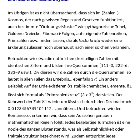
Im Übrigen ist es nicht überraschend, dass sich im (Zahlen-)
Kosmos, der nach gewissen Regeln und Gesetzen funktioniert,
auch bestimmte "Ordnungs-Muster" wie pythagoreische Tripel,
Goldene Dreiecke, Fibonacci-Folgen, aufsteigende Zahlenreihen,
Primzahlen usw. finden lassen, die als
facta bruta
weder eine
Erklärung zulassen noch überhaupt nach einer solchen verlangen.
Betrachten wir etwa die natürlichen dreistelligen Zahlen mit
identischen Ziffern und bilden ihre Quersummen (111=3, 222=6,
333=9 usw.). Dividieren wir die Zahlen durch die Quersummen, so
lautet in allen Fällen das Ergebnis… ebenfalls 37! Ein anders
Beispiel: Auf der Erde existieren 81 stabile chemische Elemente. 81
3
lässt sich formal als "Primzahlenkreuz" (3 x 3
) darstellen. Der
Kehrwert der Zahl 81 wiederum lässt sich durch den Dezimalbruch
0,0123456789101112 … annähern. Und betrachten wir den
Romanesco, erkennen wir, dass sein Aussehen genauen
mathematischen Regeln folgt: Jedes kegelartige Türmchen ist eine
Kopie des ganzen Blütenstands, was als Selbstähnlichkeit oder
fraktale Struktur bezeichnet wird. Zudem entspricht jedes