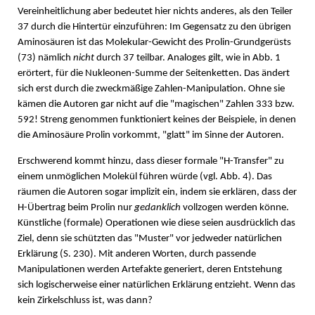
Vereinheitlichung aber bedeutet hier nichts anderes, als den Teiler
37 durch die Hintertür einzuführen: Im Gegensatz zu den übrigen
Aminosäuren ist das Molekular-Gewicht des Prolin-Grundgerüsts
(73) nämlich
nicht
durch 37 teilbar. Analoges gilt, wie in Abb. 1
erörtert, für die Nukleonen-Summe der Seitenketten. Das ändert
sich erst durch die zweckmäßige Zahlen-Manipulation. Ohne sie
kämen die Autoren gar nicht auf die "magischen" Zahlen 333 bzw.
592! Streng genommen funktioniert keines der Beispiele, in denen
die Aminosäure Prolin vorkommt, "glatt" im Sinne der Autoren.
Erschwerend kommt hinzu, dass dieser formale "H-Transfer" zu
einem unmöglichen Molekül führen würde (vgl. Abb. 4). Das
räumen die Autoren sogar implizit ein, indem sie erklären, dass der
H-Übertrag beim Prolin nur
gedanklich
vollzogen werden könne.
Künstliche (formale) Operationen wie diese seien ausdrücklich das
Ziel, denn sie schützten das "Muster" vor jedweder natürlichen
Erklärung (S. 230). Mit anderen Worten, durch passende
Manipulationen werden Artefakte generiert, deren Entstehung
sich logischerweise einer natürlichen Erklärung entzieht. Wenn das
kein Zirkelschluss ist, was dann?