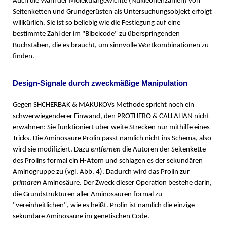
Auch die Wahl der Molekulargewichte (Nukleonenzahlen) von
Seitenketten und Grundgerüsten als Untersuchungsobjekt erfolgt
willkürlich. Sie ist so beliebig wie die Festlegung auf eine
bestimmte Zahl der im "Bibelcode" zu überspringenden
Buchstaben, die es braucht, um sinnvolle Wortkombinationen zu
finden.
Design-Signale durch zweckmäßige Manipulation
Gegen SHCHERBAK & MAKUKOVs Methode spricht noch ein
schwerwiegenderer Einwand, den PROTHERO & CALLAHAN nicht
erwähnen: Sie funktioniert über weite Strecken nur mithilfe eines
Tricks. Die Aminosäure Prolin passt nämlich nicht ins Schema, also
wird sie modifiziert. Dazu
entfernen
die Autoren der Seitenkette
des Prolins formal ein H-Atom und schlagen es der sekundären
Aminogruppe zu (vgl. Abb. 4). Dadurch wird das Prolin zur
primären
Aminosäure. Der Zweck dieser Operation bestehe darin,
die Grundstrukturen aller Aminosäuren formal zu
"vereinheitlichen", wie es heißt. Prolin ist nämlich die einzige
sekundäre Aminosäure im genetischen Code.