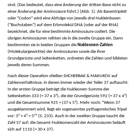
sind. (Das bedeutet, dass eine Änderung der dritten Base nicht zu
einer Änderung der Aminosäure führt.) (Abb. 1). Als Basentriplett
oder "Codon" wird eine Abfolge von jeweils drei Nukleinbasen
("Buchstaben") auf dem Erbmolekül DNA (oder auf der RNA)
bezeichnet, die für eine bestimmte Aminosäure codiert. Die
übrigen Aminosäuren reihten sie in die zweite Gruppe ein. Dann
bestimmten sie in beiden Gruppen die
Nukleonen-Zahlen
(Molekulargewichte) der Aminosäuren sowie die ihrer
Grundgerüste und Seitenketten, ordneten die Zahlen und bildeten
jeweils deren Summen.
Nach dieser Operation stießen SHCHERBAK & MAKUKOV auf
Zahlenverhältnisse, in denen immer wieder der Teiler 37 auftaucht:
In der ersten Gruppe beträgt die Nukleonen-Summe der
Seitenketten 333 (= 37 x 3²), die der Grundgerüste 592 (= 37 x 4²)
und die Gesamtsumme 925 = (37 x 5²). Mehr noch: "Wenn 37
ausgeklammert wird, liegt ein sogenanntes pythagoreisches Tripel
vor: 3² + 4² = 5²" (S. 233). Auch in der zweiten Gruppe taucht die
Zahl 37 auf; die Gesamt-Nukleonenzahl der Aminosäuren beläuft
sich auf 1110 (= 30 x 37).