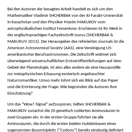
Bei den Autoren der besagten Arbeit handelt es sich um den
Mathematiker Vladimir SHCHERBAK von der Al-Farabi-Universität
in Kasachstan und den Physiker Maxim MAKUKOV vom
astrophysikalischen Institut Fessenkow. Erschienen ist ihr Werk in
der englischsprachigen Fachzeitschrift
Icarus
(SHCHERBAK &
MAKUKUV 2013). Der Herausgeber des referierten Journals ist die
American Astronomical Society
(AAS), eine Vereinigung US-
amerikanischer Berufsastronomen. Die Zeitschrift widmet sich
überwiegend wissenschaftlichen Erstveröffentlichungen auf dem
Gebiet der Planetologie, ist also alles andere als eine Hauspostille
zur metaphysischen Erbauung esoterisch angehauchter
Naturromantiker. Umso mehr lohnt sich ein Blick auf das Paper
und die Erörterung der Frage: Wie begründen die Autoren ihre
Einschätzung?
Um das "Wow!-Signal" aufzuspüren, teilten SHCHERBAK &
MAKUKOV zunächst die 20 genetisch codierten Aminosäuren in
zwei Gruppen ein: In der ersten Gruppe führten sie alle
Aminosäuren, die durch die ersten beiden Nukleinbasen eines
sogenannten
Basentripletts
("Codons") bereits eindeutig definiert