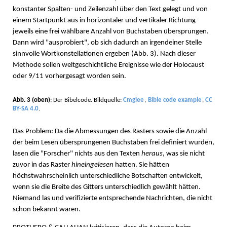
konstanter Spalten- und Zeilenzahl über den Text gelegt und von
einem Startpunkt aus in horizontaler und vertikaler Richtung
jeweils eine frei wählbare Anzahl von Buchstaben übersprungen.
Dann wird "ausprobiert", ob sich dadurch an irgendeiner Stelle
sinnvolle Wortkonstellationen ergeben (Abb. 3). Nach dieser
Methode sollen weltgeschichtliche Ereignisse wie der Holocaust
oder 9/11 vorhergesagt worden sein.
Abb. 3 (oben)
: Der Bibelcode. Bildquelle:
Cmglee
,
Bible code example
,
CC
BY-SA 4.0
.
Das Problem: Da die Abmessungen des Rasters sowie die Anzahl
der beim Lesen übersprungenen Buchstaben frei definiert wurden,
lasen die "Forscher" nichts aus den Texten
heraus
, was sie nicht
zuvor in das Raster
hineingelesen
hatten. Sie hätten
höchstwahrscheinlich unterschiedliche Botschaften entwickelt,
wenn sie die Breite des Gitters unterschiedlich gewählt hätten.
Niemand las und verifizierte entsprechende Nachrichten, die nicht
schon bekannt waren.