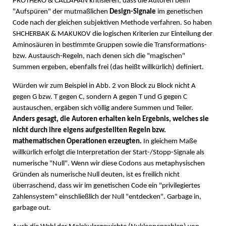
PROTHERO & CALLAHAN kritisieren, dass die Autoren beim
"Aufspüren" der mutmaßlichen
Design-Signale
im genetischen
Code nach der gleichen subjektiven Methode verfahren. So haben
SHCHERBAK & MAKUKOV die logischen Kriterien zur Einteilung der
Aminosäuren in bestimmte Gruppen sowie die Transformations-
bzw. Austausch-Regeln, nach denen sich die "magischen"
Summen ergeben, ebenfalls frei (das heißt willkürlich) definiert.
Würden wir zum Beispiel in Abb. 2 von Block zu Block nicht A
gegen G bzw. T gegen C, sondern A gegen T und G gegen C
austauschen, ergäben sich völlig andere Summen und Teiler.
Anders gesagt, die Autoren erhalten kein Ergebnis, welches sie
nicht durch ihre eigens aufgestellten Regeln bzw.
mathematischen Operationen erzeugten.
In gleichem Maße
willkürlich erfolgt die Interpretation der Start-/Stopp-Signale als
numerische "Null". Wenn wir diese Codons aus metaphysischen
Gründen als numerische Null deuten, ist es freilich nicht
überraschend, dass wir im genetischen Code ein "privilegiertes
Zahlensystem" einschließlich der Null "entdecken". Garbage in,
garbage out.