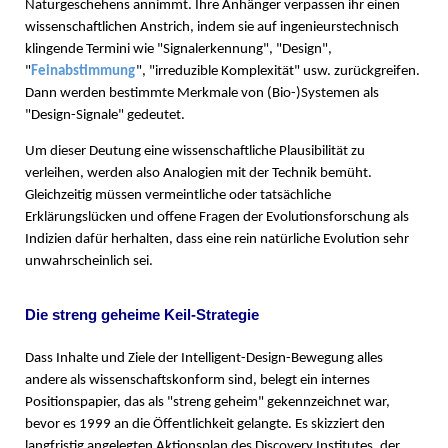
Naturgeschehens annimmt. Ihre Anhänger verpassen ihr einen
wissenschaftlichen Anstrich, indem sie auf ingenieurstechnisch
klingende Termini wie "Signalerkennung", "Design",
"
Feinabstimmung
", "irreduzible Komplexität" usw. zurückgreifen.
Dann werden bestimmte Merkmale von (Bio-)Systemen als
"Design-Signale" gedeutet.
Um dieser Deutung eine wissenschaftliche Plausibilität zu
verleihen, werden also Analogien mit der Technik bemüht.
Gleichzeitig müssen vermeintliche oder tatsächliche
Erklärungslücken und offene Fragen der Evolutionsforschung als
Indizien dafür herhalten, dass eine rein natürliche Evolution sehr
unwahrscheinlich sei.
Die streng geheime Keil-Strategie
Dass Inhalte und Ziele der Intelligent-Design-Bewegung alles
andere als wissenschaftskonform sind, belegt ein internes
Positionspapier, das als "streng geheim" gekennzeichnet war,
bevor es 1999 an die Öffentlichkeit gelangte. Es skizziert den
langfristig angelegten Aktionsplan des Discovery Institutes, der