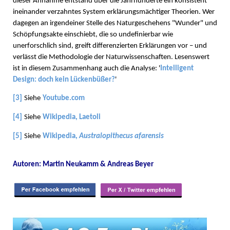
dieser Annahme entstand über die Jahrhunderte ein konsistent
ineinander verzahntes System erklärungsmächtiger Theorien. Wer
dagegen an irgendeiner Stelle des Naturgeschehens "Wunder" und
Schöpfungsakte einschiebt, die so undefinierbar wie
unerforschlich sind, greift differenzierten Erklärungen vor – und
verlässt die Methodologie der Naturwissenschaften. Lesenswert
ist in diesem Zusammenhang auch die Analyse: '
Intelligent
Design: doch kein Lückenbüßer?
'
[3]
Siehe
Youtube.com
[4]
Siehe
Wikipedia, Laetoli
[5]
Siehe
Wikipedia,
Australopithecus afarensis
Autoren: Martin Neukamm & Andreas Beyer