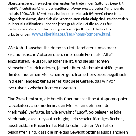
Übergangsbereich zwischen den ersten Vertretern der Gattung
Homo
(
H.
habilis
/
rudolfensis
) und dem späteren
Homo erectus
. Jeder Fund wurde
mal als 100% Affe (
Ape
), mal als eindeutig Mensch (
Human
) eingestuft.
Abgesehen davon, dass sich die Kreationisten nicht einig sind, zeichnet sich
in ihrer Klassifikations-Tendenz jenes graduelle Gefälle ab, das für
evolutionäre Zwischenformen typisch ist. Quelle mit detaillierten
Erläuterungen:
www.talkorigins.org/faqs/homs/compare.html
.
Wie Abb. 1 anschaulich demonstriert, tendieren umso mehr
kreationistische Autoren dazu, eine fossile Form als "Affe"
einzustufen, je ursprünglicher sie ist, und sie als "echten
Menschen" zu deklarieren, je mehr ihrer Merkmale Anklänge an
die des modernen Menschen zeigen. Ironischerweise spiegelt sich
in dieser Tendenz genau jenes graduelle Gefälle, das wir von
evolutiven Zwischenformen erwarten.
Eine Zwischenform, die bereits über menschliche Autapomorphien
(abgeleitete, also moderne, den Menschen definierende
Merkmale) verfügte, ist wie erwähnt "Lucy". So belegen etliche
Merkmale, dass Lucy aufrecht ging: ein schalenförmiges Becken,
ausstreckbare Kniegelenke, Hüftknochen, deren Winkel so
beschaffen sind, dass die Knie das Gewicht optimal ausbalancieren