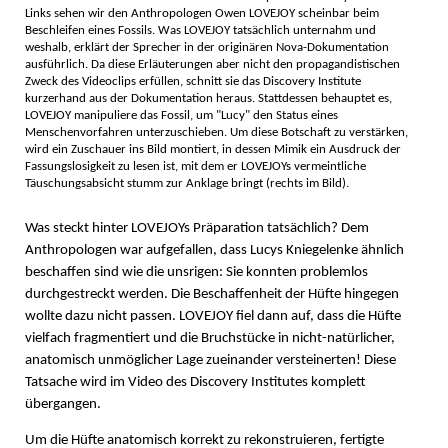
Links sehen wir den Anthropologen Owen LOVEJOY scheinbar beim
Beschleifen eines Fossils. Was LOVEJOY tatsächlich unternahm und
weshalb, erklärt der Sprecher in der originären Nova-Dokumentation
ausführlich. Da diese Erläuterungen aber nicht den propagandistischen
Zweck des Videoclips erfüllen, schnitt sie das Discovery Institute
kurzerhand aus der Dokumentation heraus. Stattdessen behauptet es,
LOVEJOY manipuliere das Fossil, um "Lucy" den Status eines
Menschenvorfahren unterzuschieben. Um diese Botschaft zu verstärken,
wird ein Zuschauer ins Bild montiert, in dessen Mimik ein Ausdruck der
Fassungslosigkeit zu lesen ist, mit dem er LOVEJOYs vermeintliche
Täuschungsabsicht stumm zur Anklage bringt (rechts im Bild).
Was steckt hinter LOVEJOYs Präparation tatsächlich? Dem
Anthropologen war aufgefallen, dass Lucys Kniegelenke ähnlich
beschaffen sind wie die unsrigen: Sie konnten problemlos
durchgestreckt werden. Die Beschaffenheit der Hüfte hingegen
wollte dazu nicht passen. LOVEJOY fiel dann auf, dass die Hüfte
vielfach fragmentiert und die Bruchstücke in nicht-natürlicher,
anatomisch unmöglicher Lage zueinander versteinerten! Diese
Tatsache wird im Video des Discovery Institutes komplett
übergangen.
Um die Hüfte anatomisch korrekt zu rekonstruieren, fertigte