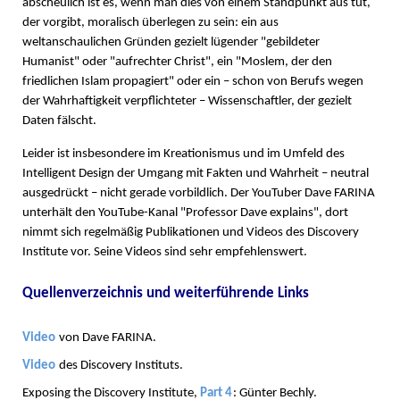
abscheulich ist es, wenn man dies von einem Standpunkt aus tut,
der vorgibt, moralisch überlegen zu sein: ein aus
weltanschaulichen Gründen gezielt lügender "gebildeter
Humanist" oder "aufrechter Christ", ein "Moslem, der den
friedlichen Islam propagiert" oder ein – schon von Berufs wegen
der Wahrhaftigkeit verpflichteter – Wissenschaftler, der gezielt
Daten fälscht.
Leider ist insbesondere im Kreationismus und im Umfeld des
Intelligent Design der Umgang mit Fakten und Wahrheit – neutral
ausgedrückt – nicht gerade vorbildlich. Der YouTuber Dave FARINA
unterhält den YouTube-Kanal "Professor Dave explains", dort
nimmt sich regelmäßig Publikationen und Videos des Discovery
Institute vor. Seine Videos sind sehr empfehlenswert.
Quellenverzeichnis und weiterführende Links
Video
von Dave FARINA.
Video
des Discovery Instituts.
Exposing the Discovery Institute,
Part 4
: Günter Bechly.