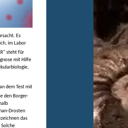
rsacht. Es
ch, im Labor
R" steht für
gnose mit Hilfe
kularbiologie,
 an dem Test mit
e den Borger-
halb
rman-Drosten
bezeichnen das
. Solche