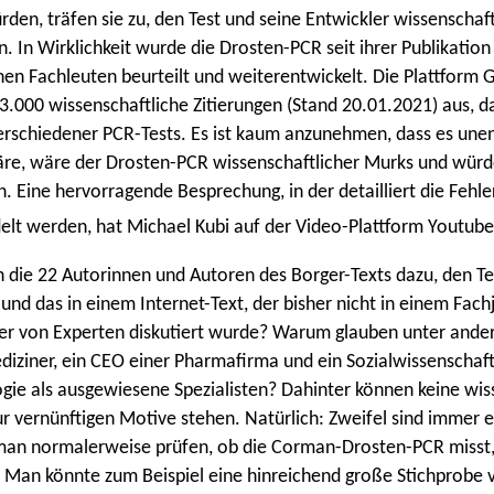
den, träfen sie zu, den Test und seine Entwickler wissenschaft
en. In Wirklichkeit wurde die Drosten-PCR seit ihrer Publikatio
hen Fachleuten beurteilt und weiterentwickelt. Die Plattform 
3.000 wissenschaftliche Zitierungen (Stand 20.01.2021) aus, d
erschiedener PCR-Tests. Es ist kaum anzunehmen, dass es une
re, wäre der Drosten-PCR wissenschaftlicher Murks und würd
n. Eine hervorragende Besprechung, in der detailliert die Fehle
elt werden, hat Michael Kubi auf der Video-Plattform Youtube 
ie 22 Autorinnen und Autoren des Borger-Texts dazu, den Tes
 und das in einem Internet-Text, der bisher nicht in einem Fach
der von Experten diskutiert wurde? Warum glauben unter ande
iziner, ein CEO einer Pharmafirma und ein Sozialwissenschaftl
ogie als ausgewiesene Spezialisten? Dahinter können keine wis
r vernünftigen Motive stehen. Natürlich: Zweifel sind immer 
man normalerweise prüfen, ob die Corman-Drosten-PCR misst,
 Man könnte zum Beispiel eine hinreichend große Stichprobe 