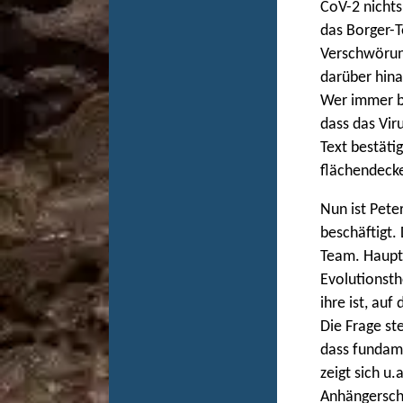
CoV-2 nichts
das Borger-T
Verschwörung
darüber hina
Wer immer be
dass das Vir
Text bestäti
flächendecke
Nun ist Pete
beschäftigt.
Team. Haupta
Evolutionsth
ihre ist, au
Die Frage ste
dass fundam
zeigt sich u
Anhängerscha