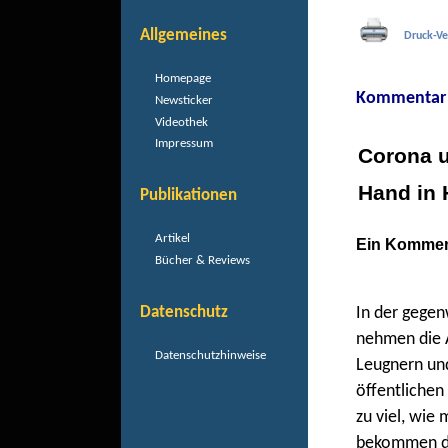
Allgemeines
Druck-Ve
Homepage
Kommentar
Newsticker
Videothek
Impressum
Corona u
Hand in
Publikationen
Artikel
Ein Kommen
Bücher & Reviews
Datenschutz
In der gege
nehmen die 
Datenschutzhinweise
Leugnern und
öffentlichen
zu viel, wie
bekommen d