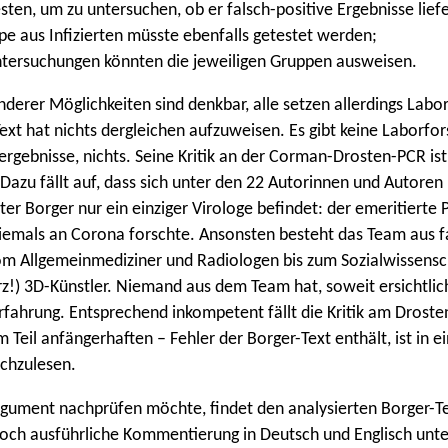
esten, um zu untersuchen, ob er falsch-positive Ergebnisse liefe
pe aus Infizierten müsste ebenfalls getestet werden;
ntersuchungen könnten die jeweiligen Gruppen ausweisen.
nderer Möglichkeiten sind denkbar, alle setzen allerdings Labo
ext hat nichts dergleichen aufzuweisen. Es gibt keine Laborfor
ergebnisse, nichts. Seine Kritik an der Corman-Drosten-PCR ist
 Dazu fällt auf, dass sich unter den 22 Autorinnen und Autore
er Borger nur ein einziger Virologe befindet: der emeritierte P
niemals an Corona forschte. Ansonsten besteht das Team aus 
m Allgemeinmediziner und Radiologen bis zum Sozialwissensch
erz!) 3D-Künstler. Niemand aus dem Team hat, soweit ersichtlic
fahrung. Entsprechend inkompetent fällt die Kritik am Droste
 Teil anfängerhaften – Fehler der Borger-Text enthält, ist in 
achzulesen.
gument nachprüfen möchte, findet den analysierten Borger-T
och ausführliche Kommentierung in Deutsch und Englisch unt