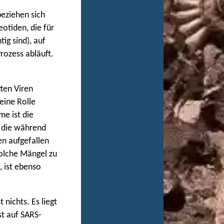
beziehen sich
otiden, die für
ig sind), auf
rozess abläuft.
tten Viren
eine Rolle
me ist die
 die während
en aufgefallen
solche Mängel zu
, ist ebenso
nichts. Es liegt
st auf SARS-