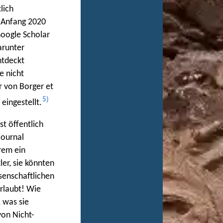
lich
n Anfang 2020
Google Scholar
arunter
ntdeckt
e nicht
r von Borger et
5)
eingestellt.
t öffentlich
journal
rem ein
er, sie könnten
senschaftlichen
erlaubt! Wie
 was sie
von Nicht-