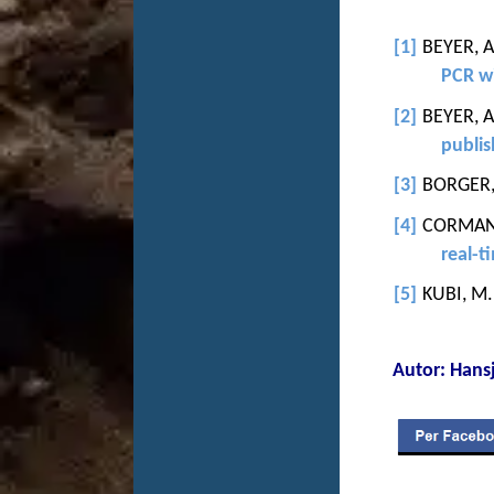
[1]
BEYER, A
PCR w
[2]
BEYER, A
publis
[3]
BORGER, P
[4]
CORMAN, 
real-t
[5]
KUBI, M.
Autor: Han