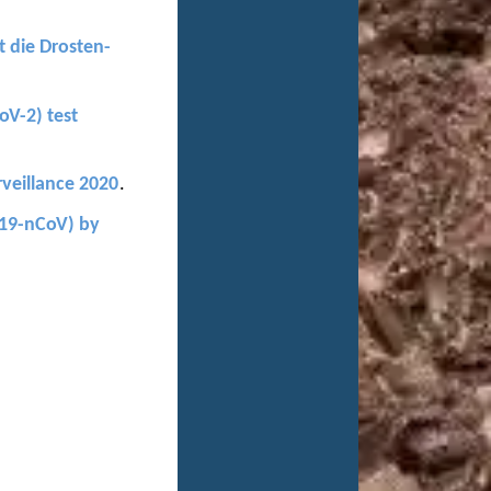
t die Drosten-
oV-2) test
veillance 2020
.
019-nCoV) by