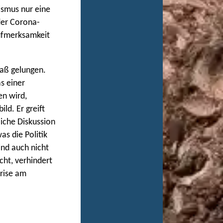
ismus nur eine
der Corona-
ufmerksamkeit
Maß gelungen.
s einer
en wird,
ld. Er greift
liche Diskussion
s die Politik
ind auch nicht
ht, verhindert
rise am