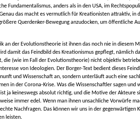
che Fundamentalismus, anders als in den USA, im Rechtspopul
Genau das macht es vermutlich für Kreationisten attraktiv, in 
e größere Querdenker-Bewegung anzudocken, um öffentliche A
itik an der Evolutionstheorie ist ihnen das noch nie in diesem 
d damit das Feindbild des Kreationismus gepflegt, nämlich da
 die (wie im Fall der Evolutionstheorie) nicht objektiv betrieb
nteresse von Ideologien. Der Borger-Text bedient dieses Feindbi
rnunft und Wissenschaft an, sondern unterläuft auch eine sach
n in der Corona-Krise. Was die Wissenschaftler sagen und wa
ist ja keineswegs absolut richtig, und die Motive der Akteure s
weise immer edel. Wenn man ihnen unsachliche Vorwürfe mac
echte Nachfragen. Das können wir uns in der gegenwärtigen K
n leisten.