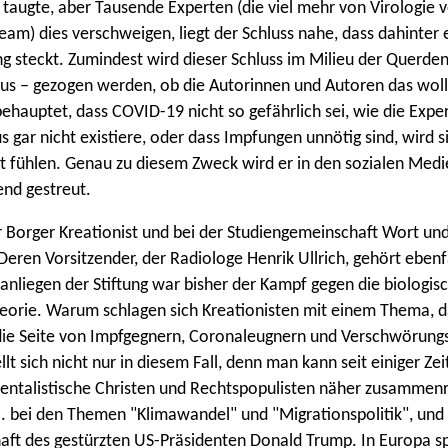
 taugte, aber Tausende Experten (die viel mehr von Virologie v
eam) dies verschweigen, liegt der Schluss nahe, dass dahinter 
 steckt. Zumindest wird dieser Schluss im Milieu der Querden
us – gezogen werden, ob die Autorinnen und Autoren das woll
hauptet, dass COVID-19 nicht so gefährlich sei, wie die Expe
us gar nicht existiere, oder dass Impfungen unnötig sind, wird 
gt fühlen. Genau zu diesem Zweck wird er in den sozialen Medi
nd gestreut.
r Borger Kreationist und bei der Studiengemeinschaft Wort un
 Deren Vorsitzender, der Radiologe Henrik Ullrich, gehört ebenf
nliegen der Stiftung war bisher der Kampf gegen die biologis
eorie. Warum schlagen sich Kreationisten mit einem Thema, d
f die Seite von Impfgegnern, Coronaleugnern und Verschwörung
llt sich nicht nur in diesem Fall, denn man kann seit einiger Ze
entalistische Christen und Rechtspopulisten näher zusammen
.a. bei den Themen "Klimawandel" und "Migrationspolitik", und 
ft des gestürzten US-Präsidenten Donald Trump. In Europa sp