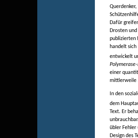
Querdenker, 
Schützenhilf
Dafür greife
Drosten und
publizierten
handelt sic
entwickelt u
Polymerase-
einer quanti
mittlerweile 
In den sozia
dem Hauptau
Text. Er beh
unbrauchbar
übler Fehler
Design des Te