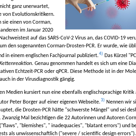
nicht ganz unerwartet,
e von Evolutionskritikern.
n sie einen von Corman,
 anderen im Januar 2020
 Nachweistest auf das SARS-CoV-2 Virus an, das COVID-19 veru
h um den sogenannten Corman-Drosten-PCR. Er wurde, wie übli
4)
nd in einem englischen Fachjournal publiziert.
Das Kürzel "PC
Kettenreaktion
. Genau genommen handelt es sich um eine Dia
tativen Echtzeit-PCR oder qPCR. Diese Methode ist in der Mole
auch in der Virusdiagnostik gängig.
len Medien kursiert nun eine ebenfalls englischsprachige Kritik
3)
tor Peter Borger auf einer eigenen Webseite.
Nennen wir si
auptet, die Drosten-PCR hätte "schwerste Mängel" und sei des
. Zwanzig Mal bezichtigen die 22 Autorinnen und Autoren Co
 ("flaws", "blemishes", " inadequacies", "blatant errors") und 
sts als unwissenschaftlich ("severe / scientific design errors")