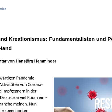
rsion
nd Kreationismus: Fundamentalisten und P
 Hand
tar von Hansjörg Hemminger
nwärtigen Pandemie
Aktivitäten von Corona-
 Impfgegnern in der
 Diskussion viel Raum ein –
 manche meinen. Nun
ie sogenannten