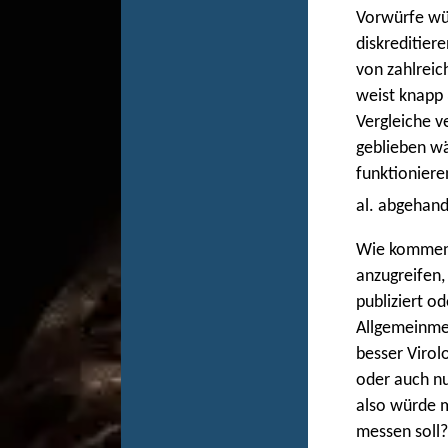
Vorwürfe wür
diskreditier
von zahlreic
weist knapp 
Vergleiche v
geblieben wä
funktioniere
al. abgehand
Wie kommen d
anzugreifen,
publiziert o
Allgemeinmed
besser Virol
oder auch nu
also würde 
messen soll?