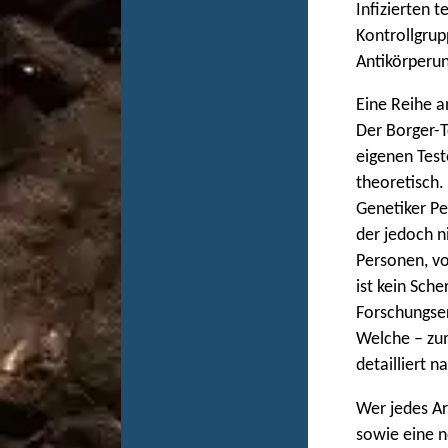
Infizierten t
Kontrollgrup
Antikörperu
Eine Reihe a
Der Borger-T
eigenen Test
theoretisch.
Genetiker Pet
der jedoch 
Personen, vo
ist kein Sch
Forschungser
Welche – zum
detailliert n
Wer jedes Ar
sowie eine n