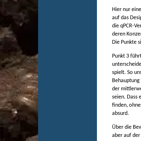
Hier nur ein
auf das Desi
die qPCR-Ver
deren Konzen
Die Punkte si
Punkt 3 führ
unterscheide
spielt. So u
Behauptung 
der mittlerw
seien. Dass 
finden, ohne
absurd.
Über die Bew
aber auf der