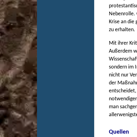
protestantis
Nebenrolle. 
Krise an di
zu erhalten.
Mit ihrer Kr
Außerdem wir
Wissenschaft,
sondern im I
nicht nur Ve
der Maßnahme
entscheidet, 
notwendiger
man sachger
allerwenigste
Quellen