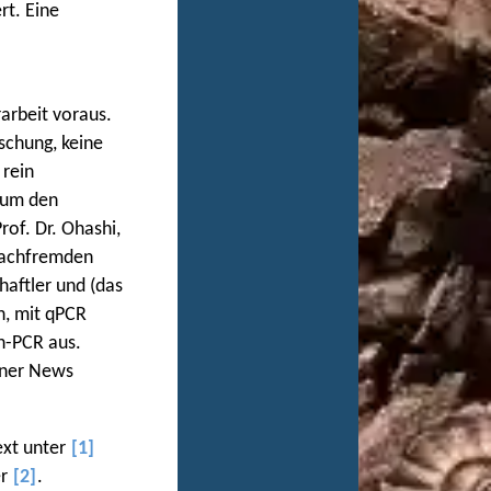
rt. Eine
rarbeit voraus.
schung, keine
 rein
n um den
rof. Dr. Ohashi,
fachfremden
aftler und (das
h, mit qPCR
n-PCR aus.
einer News
ext unter
[1]
er
[2]
.