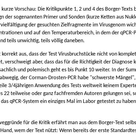
e kurze Vorschau: Die Kritikpunkte 1, 2 und 4 des Borger-Texts 
gn der sogenannten Primer und Sonden (kurze Ketten aus Nukle
vielfältigung der gesuchten Zielfragmente im Virusgenom wicht
trationen und auf den Temperaturbereich, in dem der qPCR-P
nd teils unwichtig, teils völlig daneben.
t korrekt aus, dass der Test Virusbruchstücke nicht von komple
t, verschweigt aber, dass das für die Richtigkeit der Diagnose k
nsachlich und polemisch geht es bis Punkt 10 weiter. In der Sum
abwegig, der Corman-Drosten-PCR habe "schwerste Mängel",
eile 3/4jährigen Anwendung des Tests weltweit keinem Expert
es 22 teilweise oder ganz fachfremden Autoren gelungen sei, 
 das qPCR-System ein einziges Mal im Labor getestet zu haben
eggründe für die Kritik erfährt man aus dem Borger-Text selbst 
 Hand, wem der Text nützt: Wenn bereits der erste Standardte