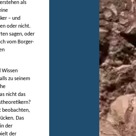
erstehen als
eine
ker – und
en oder nicht.
rten sagen, oder
sich vom Borger-
en
d Wissen
alls zu seinem
che
as nicht das
stheoretikern?
it beobachten,
rücken. Das
in der
ielt der