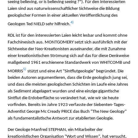
seeing believing, or is believing seeing ?"). Für den interessierten
Laien sind aus naturwissenschaftlicher Sichtweise die Bildung
geologischer Formen in einer aktuellen Veröffentlichung des
4)
Geologen Ted NIELD sehr hilfreich.
RDL ist für den interessierten Laien leicht lesbar und kommt ohne
Fachchinesisch aus. MONTGOMERY setzt sich ausführlich mit der
Sichtweise der Neo-Kreationisten auseinander, die mit Zunahme
einer kreationistischen Strömung sich auf das für diese Denkweise
maßgebend 1961 erschienene Standardwerk von WHITCOMB und
5)
MORRIS
stützt und eine Art "Sintflutgeologie" begründet. Die
beiden Autoren argumentieren, dass die Erde geologisch jung sei,
und dass die meisten geologischen Schichten im Laufe eine Jahres
als Sediment abgelagert wurden und eine einzige gigantische
Sintflut die Erdoberfläche so verändert hat, wie wir sie heute
vorfinden. Bereits im Jahre 1923 verfasste der Siebenten-Tages-
Adventist George Mc Cready PRICE das Buch "The New Geology"
als fundamentalistische Antwort zur etablierten Geologie.
Der Geologe Manfred STEPHAN, ein Mitarbeiter der
kreationistischen Organisation "Wort und Wissen", hat versucht,