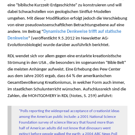
eine "biblische Kurzzeit-Erdgeschichte" zu konstruieren und will
dabei Schwachstellen von geologischen Sintflut-Modellen
umgehen. Mit dieser Modifikation erfolgt jedoch die Verschiebung
von einer pseudowissenschaftlichen Betrachtungsebene auf eine
andere. Im Beitrag "
Dynamische Denkweise trifft auf statische
Denkweise
" (veröffentlicht 9.5.2012 im Newsletter AG-
Evolutionsbiologie) wurde darüber ausführlich berichtet.
RDL wendet sich vor allem gegen eine erstarkte kreationistische
Strömung in den USA , die besonders im sogenannten "Bible Belt"
die meisten Anhänger aufweist. Eine Erhebung des Pew Center
aus dem Jahre 2005 ergab, dass 64 % der amerikanischen
Gesamtbevölkerung Kreationismus, in welcher Form auch immer,
im staatlichen Schulunterricht wünschen. Aufschlussreich sind die
Zahlen, die MONTGOMERY in RDL (Notes, S. 259) anführt:
"Polls reporting the widespread acceptance of creationist ideas
among the American public include: a 2001 National Science
Foundation survey of science literacy that found more than
half of American adults did not know that dinosaurs went
extinct before people walked the earth; a 2004 ABC News Poll