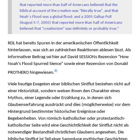
that reported more than half of Amercans believed that the
biblical account of the creation was "literally true", and that
Noah´s Flood was a global flood; and a 2005 Gallup Poll
(August 5-7, 2005) that reported more than half of Americans
believed that "creationism" was definitely or probably true."
RDL hat bereits Spuren in der amerikanischen Öffentlichkeit
hinterlassen, was sich an zahlreichen Reaktionen ablesen lässt. Als
informativer Beitrag sei hier auf David SESSIONs Rezension "How
Noah's Flood Spurred Sience" sowie einer Rezension von Donald
6)
PROTHERO hingewiesen.
Viele heutige Exegeten einer biblischen Sintflut bestehen nicht auf
einer Historizität, sondern weisen ihnen den Charakter eines
Mythos, einer Legende oder Erzählung zu, in denen sich
Glaubenserfahrung ausdrückt und dies (möglicherweise) vor dem
Hintergrund bestimmter historischer Ereignisse oder
Begebenheiten. Von römisch-katholischer oder protestantisch-
katholischer Seite wird eine Geschichtlichkeit der Sintflut nicht als
notwendiger Bestandteil christlichen Glaubens angesehen. Die
biblische Sintflut ist Teil einer Sammlung mythischer Geschichten