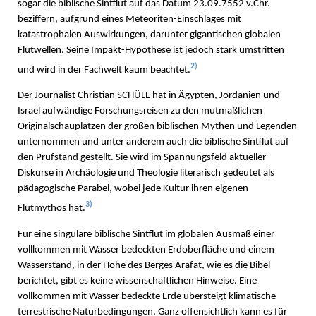
sogar die biblische Sintflut auf das Datum 23.09.7552 v.Chr.
beziffern, aufgrund eines Meteoriten-Einschlages mit
katastrophalen Auswirkungen, darunter gigantischen globalen
Flutwellen. Seine Impakt-Hypothese ist jedoch stark umstritten
2)
und wird in der Fachwelt kaum beachtet.
Der Journalist Christian SCHÜLE hat in Ägypten, Jordanien und
Israel aufwändige Forschungsreisen zu den mutmaßlichen
Originalschauplätzen der großen biblischen Mythen und Legenden
unternommen und unter anderem auch die biblische Sintflut auf
den Prüfstand gestellt. Sie wird im Spannungsfeld aktueller
Diskurse in Archäologie und Theologie literarisch gedeutet als
pädagogische Parabel, wobei jede Kultur ihren eigenen
3)
Flutmythos hat.
Für eine singuläre biblische Sintflut im globalen Ausmaß einer
vollkommen mit Wasser bedeckten Erdoberfläche und einem
Wasserstand, in der Höhe des Berges Arafat, wie es die Bibel
berichtet, gibt es keine wissenschaftlichen Hinweise. Eine
vollkommen mit Wasser bedeckte Erde übersteigt klimatische
terrestrische Naturbedingungen. Ganz offensichtlich kann es für