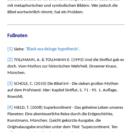
mit metaphorischen und symbolischen Bildern. Wer jedoch die
Bibel wortwörtlich nimmt, hat ein Problem.
Fußnoten
[1]
Siehe:
'Black sea deluge hypothesis'
.
[2]
TOLLMANN, A. & TOLLMANN E. (1993) Und die Sintflut gab es
doch. Vom Mythos zur historischen Wahrheit. Droemer Knaur,
München.
[3]
SCHÜLE, C. (2010) Die Bibel irrt - Die sieben großen Mythen
auf dem Prüfstand. Hier: Kapitel Sintflut, S. 71 - 95. 1. Auflage,
Rowohlt.
[4]
NIELD, T. (2008) Superkontinent - Das geheime Leben unseres
Planeten: Eine abenteuerliche Reise durch die Erdgeschichte,
Kunstmann, München. (Leicht gekürzte Ausgabe, die
Originalausgabe erschien unter dem Titel: 'Supercontinent. Ten