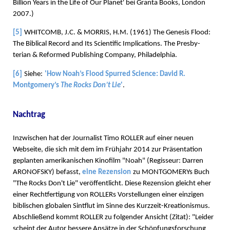
Billion Years in the Life of Our Planet' bei Granta Books, London
2007.)
[5]
WHITCOMB, J.C. & MORRIS, H.M. (1961) The Genesis Flood:
The Biblical Record and Its Scientific Implications. The Presby-
terian & Reformed Publishing Company, Philadelphia.
[6]
Siehe:
'How Noah’s Flood Spurred Science: David R.
Montgomery’s
The Rocks Don’t Lie
'
.
Nachtrag
Inzwischen hat der Journalist Timo ROLLER auf einer neuen
Webseite, die sich mit dem im Frühjahr 2014 zur Präsentation
geplanten amerikanischen Kinofilm "Noah" (Regisseur: Darren
ARONOFSKY) befasst,
eine Rezension
zu MONTGOMERYs Buch
"The Rocks Don't Lie" veröffentlicht. Diese Rezension gleicht eher
einer Rechtfertigung von ROLLERs Vorstellungen einer einzigen
biblischen globalen Sintflut im Sinne des Kurzzeit-Kreationismus.
Abschließend kommt ROLLER zu folgender Ansicht (Zitat): "Leider
scheint der Autor bessere Ansätze in der Schöpfungsforschung