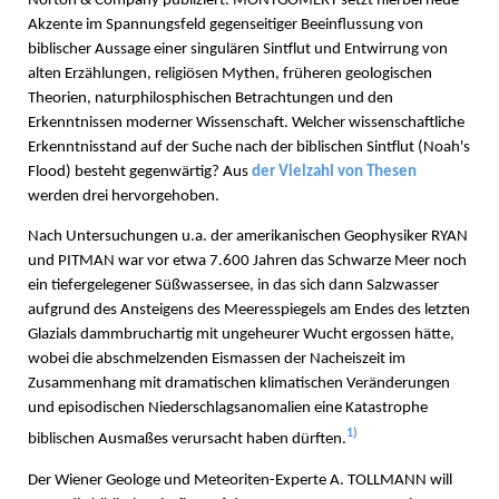
Norton & Company publiziert. MONTGOMERY setzt hierbei neue
Akzente im Spannungsfeld gegenseitiger Beeinflussung von
biblischer Aussage einer singulären Sintflut und Entwirrung von
alten Erzählungen, religiösen Mythen, früheren geologischen
Theorien, naturphilosphischen Betrachtungen und den
Erkenntnissen moderner Wissenschaft. Welcher wissenschaftliche
Erkenntnisstand auf der Suche nach der biblischen Sintflut (Noah's
Flood) besteht gegenwärtig? Aus
der Vielzahl von Thesen
werden drei hervorgehoben.
Nach Untersuchungen u.a. der amerikanischen Geophysiker RYAN
und PITMAN war vor etwa 7.600 Jahren das Schwarze Meer noch
ein tiefergelegener Süßwassersee, in das sich dann Salzwasser
aufgrund des Ansteigens des Meeresspiegels am Endes des letzten
Glazials dammbruchartig mit ungeheurer Wucht ergossen hätte,
wobei die abschmelzenden Eismassen der Nacheiszeit im
Zusammenhang mit dramatischen klimatischen Veränderungen
und episodischen Niederschlagsanomalien eine Katastrophe
1)
biblischen Ausmaßes verursacht haben dürften.
Der Wiener Geologe und Meteoriten-Experte A. TOLLMANN will